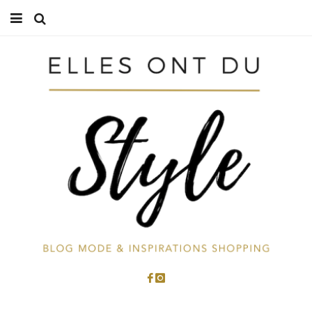
Accueil
Mode
Beauté
Cuisine
Voyages
À propos
Contactez-moi