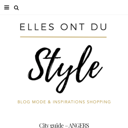
Accueil
Mode
Beauté
Cuisine
Voyages
À propos
Contactez-moi
City guide – ANGERS