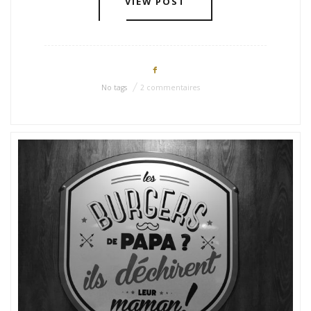
VIEW POST
No tags
2 commentaires