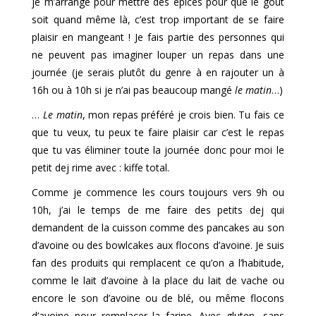
je m’arrange pour mettre des épices pour que le goût
soit quand même là, c’est trop important de se faire
plaisir en mangeant ! Je fais partie des personnes qui
ne peuvent pas imaginer louper un repas dans une
journée (je serais plutôt du genre à en rajouter un à
16h ou à 10h si je n’ai pas beaucoup mangé
le matin
…)
…
Le matin
, mon repas préféré je crois bien. Tu fais ce
que tu veux, tu peux te faire plaisir car c’est le repas
que tu vas éliminer toute la journée donc pour moi le
petit dej rime avec : kiffe total.
Comme je commence les cours toujours vers 9h ou
10h, j’ai le temps de me faire des petits dej qui
demandent de la cuisson comme des pancakes au son
d’avoine ou des bowlcakes aux flocons d’avoine. Je suis
fan des produits qui remplacent ce qu’on a l’habitude,
comme le lait d’avoine à la place du lait de vache ou
encore le son d’avoine ou de blé, ou même flocons
d’avoine pour remplacer la farine. Avec gluten, sans