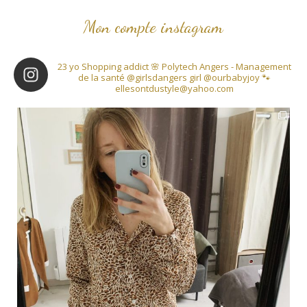
Mon compte instagram
23 yo
Shopping addict 🌸
Polytech Angers - Management
de la santé
@girlsdangers girl
@ourbabyjoy 🐾
ellesontdustyle@yahoo.com