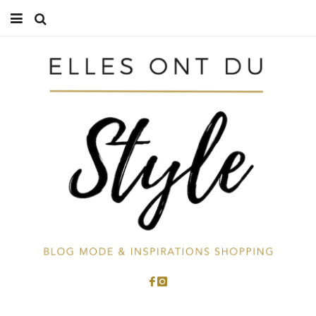
Accueil
Mode
Beauté
Cuisine
Voyages
À propos
Contactez-moi