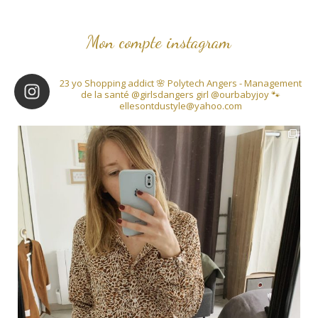
Mon compte instagram
23 yo
Shopping addict 🌸
Polytech Angers - Management
de la santé
@girlsdangers girl
@ourbabyjoy 🐾
ellesontdustyle@yahoo.com