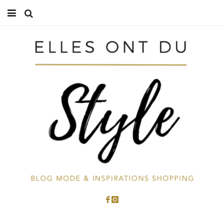
Accueil
Mode
Beauté
Cuisine
Voyages
À propos
Contactez-moi